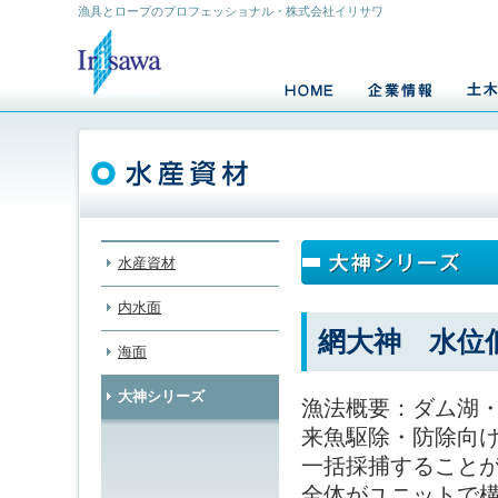
漁具とロープのプロフェッショナル・株式会社イリサワ
水産資材
内水面
網大神 水位
海面
大神シリーズ
漁法概要：ダム湖
来魚駆除・防除向
一括採捕すること
全体がユニットで