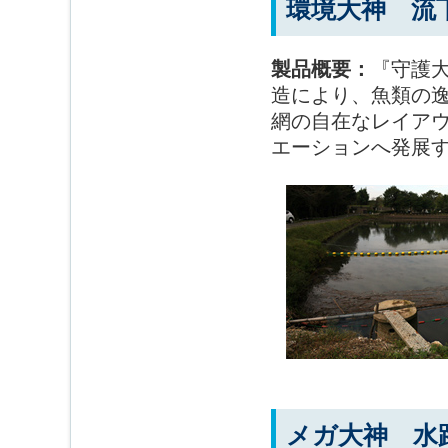
環境大神 流
製品概要：
『守護
造により、魚類の
網の自在なレイア
エーションへ発展
メガ大神 水