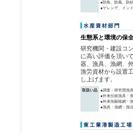
●防鳥、防風、防
●ゲレンデ、イン
生態系と環境の保
研究機関・建設コ
に高い評価を頂いて
器、漁具、漁網、
漁労資材 から設置
し上げます。
取扱い品
●調査・研究用漁
●外来伝統漁具・
●外来魚駆除網・
●漁具・漁網・漁