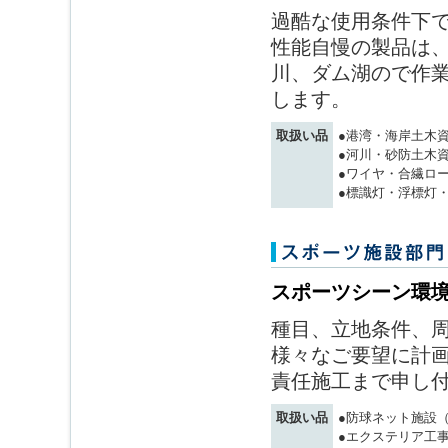
過酷な使用条件下
性能自慢の製品は、
川、ダム湖ので作
します。
取扱い品
●港湾・海岸土木
●河川・砂防土木
●ワイヤ・合繊ロ
●標識灯・浮標灯
スポーツシーン環
種目、立地条件、
様々なご要望に計画
責任施工まで申し
取扱い品
●防球ネット施設
●エクステリア工