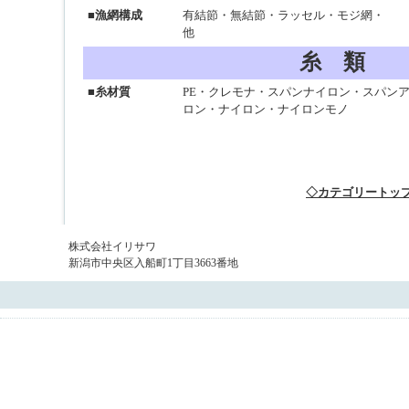
■漁網構成
有結節・無結節・ラッセル・モジ網・
他
糸 類
■糸材質
PE・クレモナ・スパンナイロン・スパン
ロン・ナイロン・ナイロンモノ
◇カテゴリートッ
株式会社イリサワ
新潟市中央区入船町1丁目3663番地