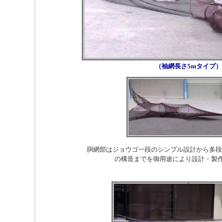
（袖網長さ5mタイプ）
胴網部はジョウゴ一段のシンプル設計から多段
の構造までを御用途により設計・製