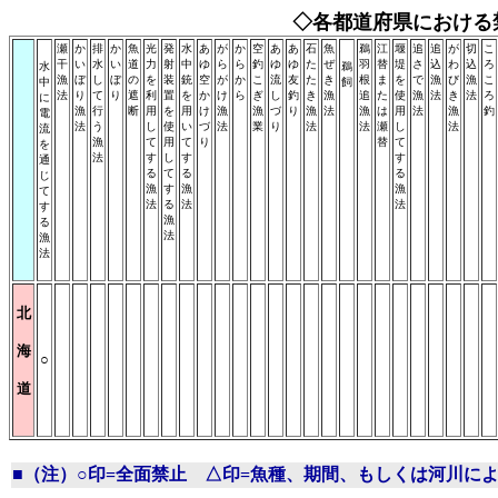
◇各都道府県における
瀬
か
排
か
魚
光
発
水
あ
が
か
空
あ
あ
石
魚
鵜
江
堰
追
追
が
切
こ
干
い
水
い
道
力
射
中
ゆ
ら
ら
釣
ゆ
ゆ
た
ぜ
羽
替
堤
さ
込
わ
込
ろ
水
鵜
漁
ぼ
し
ぼ
の
を
装
銃
空
が
か
こ
流
友
た
き
根
ま
を
で
漁
び
漁
こ
中
飼
法
り
て
り
遮
利
置
を
か
け
ら
ぎ
し
釣
き
漁
追
た
使
漁
法
き
法
ろ
に
漁
行
断
用
を
用
け
漁
漁
づ
り
漁
法
漁
は
用
法
漁
釣
電
法
う
し
使
い
づ
法
業
り
法
法
瀬
し
法
流
漁
て
用
て
り
替
て
を
法
す
し
す
す
通
る
て
る
る
じ
漁
す
漁
漁
て
法
る
法
法
す
漁
る
法
漁
法
北
海
○
道
■（注）○印=全面禁止 △印=魚種、期間、もしくは河川に