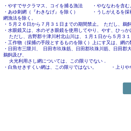
・やすでサクラマス、コイを捕る漁法 ・やななわを含む
・あゆ刺網（『わきなげ』を除く） ・うしがえるを採補
網漁法を除く。
・５月２６日から７月３１日までの期間禁止。 ただし
・水眼鏡又は、水のぞき眼鏡を使用してやり、やす、ひっか
ただし、吉野郡十津川村北山川は、１月１日から
・工作物（採捕の手段とするものを除く）上にす又は
・日田市三隈川、 日田市玖珠筋、日田郡玖珠川筋、日田郡
鵜飼及び、
火光利用さし網については、この限りでない．
・白魚せきすくい網は、この限りではない。 ・上り