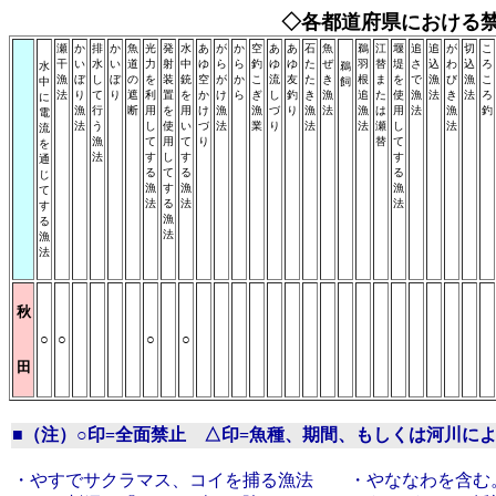
◇各都道府県における
瀬
か
排
か
魚
光
発
水
あ
が
か
空
あ
あ
石
魚
鵜
江
堰
追
追
が
切
こ
干
い
水
い
道
力
射
中
ゆ
ら
ら
釣
ゆ
ゆ
た
ぜ
羽
替
堤
さ
込
わ
込
ろ
水
鵜
漁
ぼ
し
ぼ
の
を
装
銃
空
が
か
こ
流
友
た
き
根
ま
を
で
漁
び
漁
こ
中
飼
法
り
て
り
遮
利
置
を
か
け
ら
ぎ
し
釣
き
漁
追
た
使
漁
法
き
法
ろ
に
漁
行
断
用
を
用
け
漁
漁
づ
り
漁
法
漁
は
用
法
漁
釣
電
法
う
し
使
い
づ
法
業
り
法
法
瀬
し
法
流
漁
て
用
て
り
替
て
を
法
す
し
す
す
通
る
て
る
る
じ
漁
す
漁
漁
て
法
る
法
法
す
漁
る
法
漁
法
秋
○
○
○
○
田
■（注）○印=全面禁止 △印=魚種、期間、もしくは河川に
・やすでサクラマス、コイを捕る漁法 ・やななわを含む