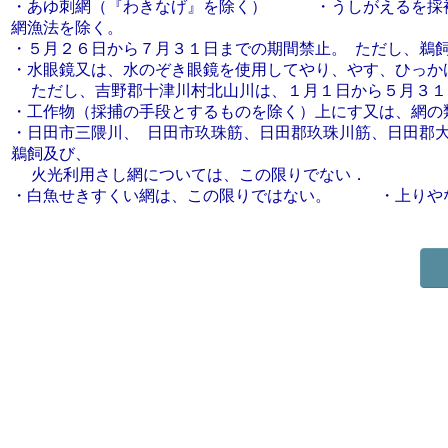
・あゆ刺網（『わきなげ』を除く） ・うしがえるを採補
網漁法を除く。
・５月２６日から７月３１日までの期間禁止。 ただし
・水眼鏡又は、水のぞき眼鏡を使用してやり、やす、ひっか
ただし、吉野郡十津川村北山川は、１月１日から
・工作物（採捕の手段とするものを除く）上にす又は
・日田市三隈川、 日田市玖珠筋、日田郡玖珠川筋、日田郡
鵜飼及び、
火光利用さし網については、この限りでない．
・白魚せきすくい網は、この限りではない。 ・上り