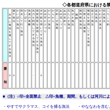
◇各都道府県における
瀬
か
排
か
魚
光
発
水
あ
が
か
空
あ
あ
石
魚
鵜
江
堰
追
追
が
切
こ
干
い
水
い
道
力
射
中
ゆ
ら
ら
釣
ゆ
ゆ
た
ぜ
羽
替
堤
さ
込
わ
込
ろ
水
鵜
漁
ぼ
し
ぼ
の
を
装
銃
空
が
か
こ
流
友
た
き
根
ま
を
で
漁
び
漁
こ
中
飼
法
り
て
り
遮
利
置
を
か
け
ら
ぎ
し
釣
き
漁
追
た
使
漁
法
き
法
ろ
に
漁
行
断
用
を
用
け
漁
漁
づ
り
漁
法
漁
は
用
法
漁
釣
電
法
う
し
使
い
づ
法
業
り
法
法
瀬
し
法
流
漁
て
用
て
り
替
て
を
法
す
し
す
す
通
る
て
る
る
じ
漁
す
漁
漁
て
法
る
法
法
す
漁
る
法
漁
法
愛
○
○
○
・
知
■（注）○印=全面禁止 △印=魚種、期間、もしくは河川に
・やすでサクラマス、コイを捕る漁法 ・やななわを含む