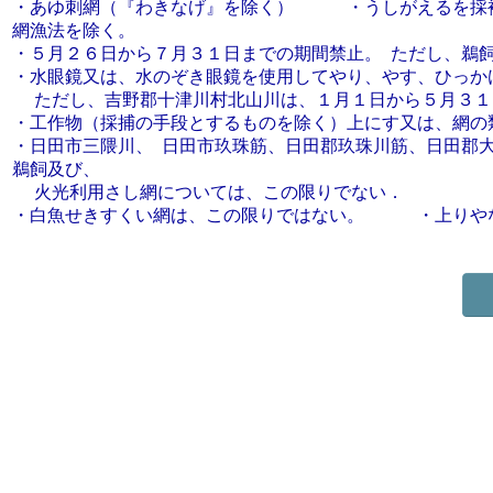
・あゆ刺網（『わきなげ』を除く） ・うしがえるを採補
網漁法を除く。
・５月２６日から７月３１日までの期間禁止。 ただし
・水眼鏡又は、水のぞき眼鏡を使用してやり、やす、ひっか
ただし、吉野郡十津川村北山川は、１月１日から
・工作物（採捕の手段とするものを除く）上にす又は
・日田市三隈川、 日田市玖珠筋、日田郡玖珠川筋、日田郡
鵜飼及び、
火光利用さし網については、この限りでない．
・白魚せきすくい網は、この限りではない。 ・上り